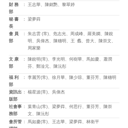
財 務
:
王志華、陳銘艷、黎翠婷
部
秘 書
:
梁夢粦
長
會 員
:
朱志雲 (常)、危志光、周成峰、羅美嫻、陳銳
部
明、吳偉杰、陳穗明、王 蠡、曾大、陳崇文、
周家樂
文 康
:
陳銳明(常)、李光明、何樹華、馬如慶、蕭潤
部
芬、鄭淦元、陳沅彤
福 利
:
李麗芳(常)、徐月華、陳少琼、董芬芳、陳穗明
部
資訊出
:
楊星波(常)、吳偉杰
版部
社會事
:
葉青山(常)、梁夢粦、何思行、董芬芳、陳崇
務部
文、陳沅彤
會所管
:
馬如慶(常)、王志華、梁夢粦、林衛平