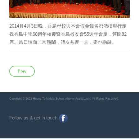
2014
4
3
月
月
日晚，香島母校與本會假金鐘名都酒樓舉行慶
68
55
82
祝香島中學
週年校慶暨香島校友會
週年會慶，筵開
席。當日場面非常熱鬧，師友共聚一堂，樂也融融。
Previous article: 夜中聯絡員温泉之遊
Prev
Copyright © 2023 Heung To Middle School Allumni Association. All Rights Reserved.
Follow us & get in touch.