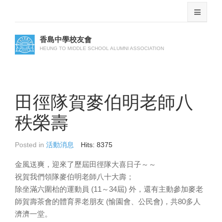
香島中學校友會
HEUNG TO MIDDLE SCHOOL ALUMNI ASSOCIATION
田徑隊賀麥伯明老師八
秩榮壽
Posted in
活動消息
Hits: 8375
金風送爽，迎來了歷屆田徑隊大喜日子～～
祝賀我們領隊麥伯明老師八十大壽；
除坐滿六圍枱的運動員 (11～34屆) 外，還有主動參加麥老
師賀壽茶會的體育界老朋友 (愉園會、公民會)，共80多人
濟濟一堂。