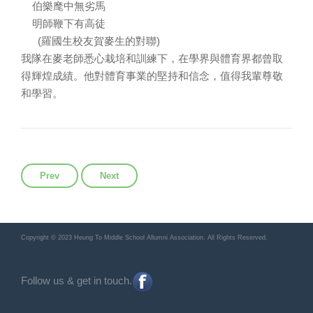
伯樂麾中無劣馬
明師鞭下有高徒
(羅國生校友賀麥生的對聯)
我隊在麥老師悉心栽培和訓練下，在學界與體育界都曾取
得輝煌成績。他對體育事業的堅持和信念，值得我輩尊敬
和學習。
Previous article: 近屆盆菜宴。
Next article: 2016年乒乓球賽
Prev
Next
Copyright © 2023 Heung To Middle School Allumni Association. All Rights Reserved.
Follow us & get in touch.