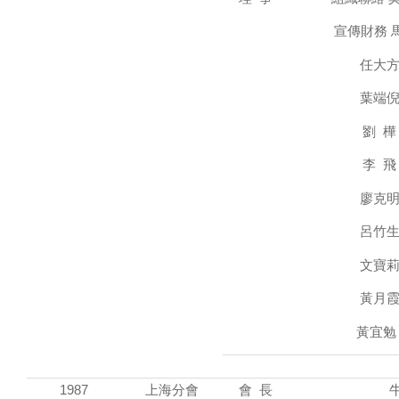
宣傳財務 馬
任大方 
葉端倪 
劉 樺 
李 飛 
廖克明 
呂竹生 
文寶莉 
黃月霞 
黃宜勉 
1987
上海分會
會 長