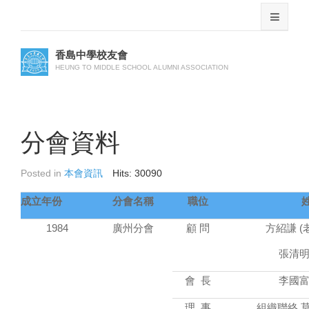
香島中學校友會
HEUNG TO MIDDLE SCHOOL ALUMNI ASSOCIATION
分會資料
Posted in
本會資訊
Hits: 30090
成立年份
分會名稱
職位
1984
廣州分會
顧 問
方紹謙 (
張清明 
會 長
李國富 
理 事
組織聯絡 莫