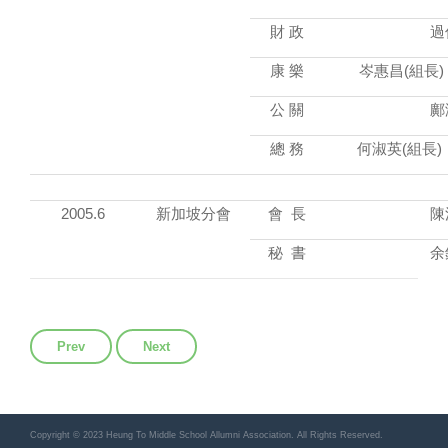
財 政
過
康 樂
岑惠昌(組長)
公 關
鄺
總 務
何淑英(組長)
2005.6
新加坡分會
會 長
陳
秘 書
余
Previous article: 理事會
Next article: 榮獲殊榮校友
Prev
Next
Copyright © 2023 Heung To Middle School Allumni Association. All Rights Reserved.