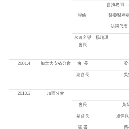
會務務問：岑
聯絡
醫藥醫療
法國代表：
永遠名譽
楊瑞琪
會長
2001.4
加拿大安省分會
會 長
梁
副會長
吳
2018.3
加西分會
會長
黃阮
副會長
過偉良
秘 書
蔡