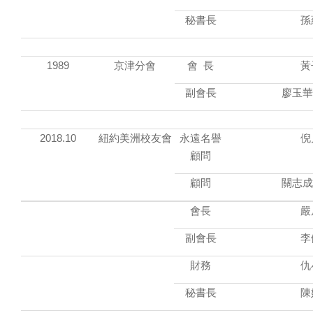
秘書長
孫
1989
京津分會
會 長
黃
副會長
廖玉華
2018.10
紐約美洲校友會
永遠名譽
倪
顧問
顧問
關志成
會長
嚴
副會長
李
財務
仇
秘書長
陳