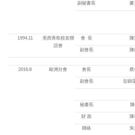
副秘書長
麥
1994.11
美西香島校友聯
會 長
陳
誼會
副會長
陳
2016.8
歐洲分會
會長
蔡
副會長
彭錦
秘書長
陳
財 政
陳
聯絡
朱