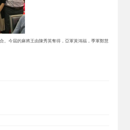
個回合。今屆的麻將王由陳秀英奪得，亞軍黃鴻福，季軍鄭慧