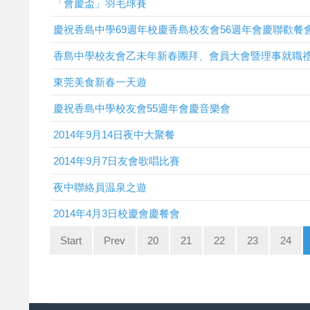
「會慶盃」羽毛球賽
慶祝香島中學69週年校慶香島校友會56週年會慶聯歡餐
香島中學校友會乙未年新春團拜、會員大會暨理事就職
東莞美食新春一天遊
慶祝香島中學校友會55週年會慶音樂會
2014年9月14日夜中大聚餐
2014年9月7日友會歌唱比賽
夜中聯絡員温泉之遊
2014年4月3日校慶會慶餐會
Start
Prev
20
21
22
23
24