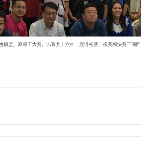
二屆「會慶盃」麻將王大賽。比賽共十六枱，經過初賽、複賽和決賽三