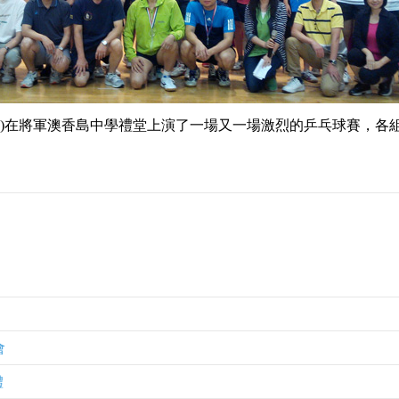
星期日)在將軍澳香島中學禮堂上演了一場又一場激烈的乒乓球賽，
會
禮