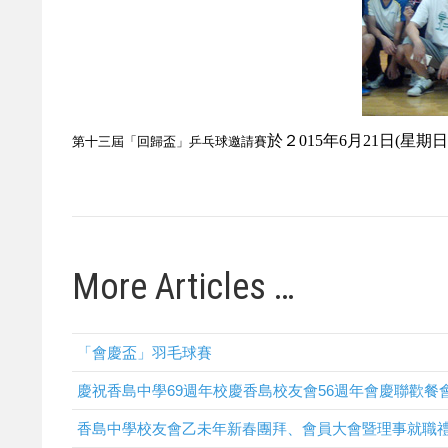
於２
015年6月21日(
第十三屆
「回歸盃」乒乓球邀請賽
More Articles …
「會慶盃」羽毛球賽
慶祝香島中學69週年校慶香島校友會56週年會慶聯歡餐
香島中學校友會乙未年新春團拜、會員大會暨理事就職