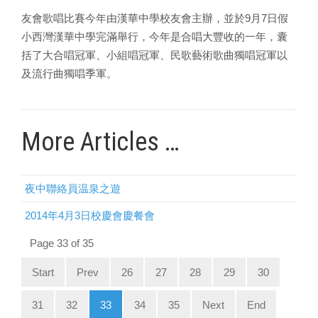
9
7
友會歌唱比賽今年由漢華中學校友會主辦，並於
月
日假
小西灣漢華中學完滿舉行，今年是合唱大豐收的一年，囊
括了大合唱冠軍、小組唱冠軍、民歌藝術歌曲獨唱冠軍以
及流行曲獨唱季軍。
More Articles …
夜中聯絡員温泉之遊
2014年4月3日校慶會慶餐會
Page 33 of 35
Start
Prev
26
27
28
29
30
31
32
33
34
35
Next
End