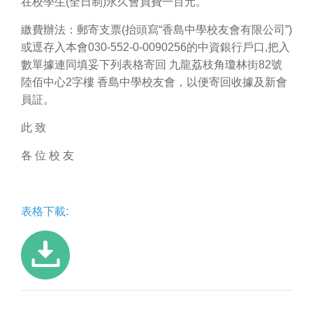
在校學生(全日制)永久會員費一百元。
繳費辦法：郵寄支票(抬頭寫“香島中學校友會有限公司”)
或逕存入本會030-552-0-0090256的中資銀行戶口,把入
數單據連同填妥下列表格寄回 九龍荔枝角瓊林街82號
陸佰中心2字樓 香島中學校友會，以便寄回收據及新會
員証。
此 致
各 位 校 友
表格下載: